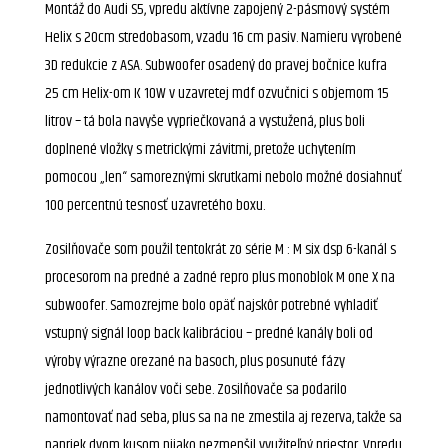
Montáž do Audi S5, vpredu aktívne zapojený 2-pásmový systém
Helix s 20cm stredobasom, vzadu 16 cm pasiv. Namieru vyrobené
3D redukcie z ASA. Subwoofer osadený do pravej bočnice kufra
25 cm Helix-om K
10W v uzavretej mdf ozvučnici s objemom 15
litrov – tá bola navyše vypriečkovaná a vystužená, plus boli
doplnené vložky s metrickými závitmi, pretože uchytením
pomocou „len“ samoreznými skrutkami nebolo možné dosiahnuť
100 percentnú tesnosť uzavretého boxu.
Zosilňovače som použil tentokrát zo série M : M six dsp 6-kanál s
procesorom na predné a zadné repro plus monoblok M one X na
subwoofer. Samozrejme bolo opäť najskôr potrebné vyhladiť
vstupný signál loop back kalibráciou – predné kanály boli od
výroby výrazne orezané na basoch, plus posunuté fázy
jednotlivých kanálov voči sebe. Zosilňovače sa podarilo
namontovať nad seba, plus sa na ne zmestila aj rezerva, takže sa
napriek dvom kusom nijako nezmenšil využiteľný priestor. Vpredu