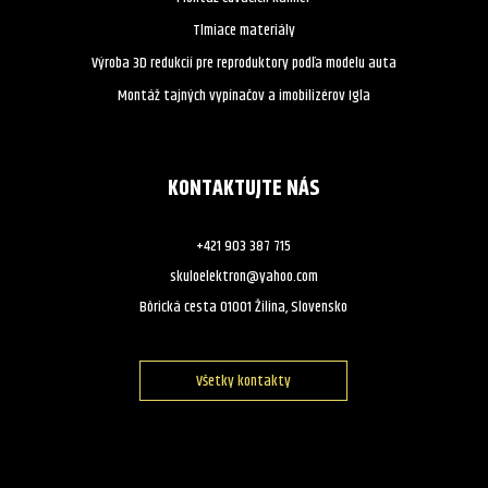
Tlmiace materiály
Výroba 3D redukcií pre reproduktory podľa modelu auta
Montáž tajných vypínačov a imobilizérov Igla
KONTAKTUJTE NÁS
+421 903 387 715
skuloelektron@yahoo.com
Bôrická cesta 01001 Žilina, Slovensko
Všetky kontakty