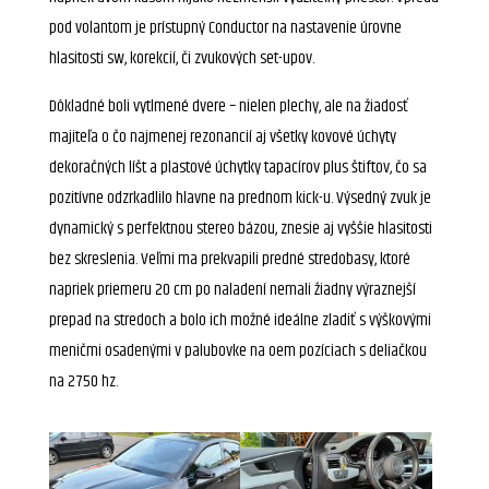
pod volantom je prístupný Conductor na nastavenie úrovne
hlasitosti sw, korekcií, či zvukových set-upov.
Dôkladné boli vytlmené dvere – nielen plechy, ale na žiadosť
majiteľa o čo najmenej rezonancií aj všetky kovové úchyty
dekoračných líšt a plastové úchytky tapacírov plus štiftov, čo sa
pozitívne odzrkadlilo hlavne na prednom kick-u. Výsedný zvuk je
dynamický s perfektnou stereo bázou, znesie aj vyššie hlasitosti
bez skreslenia. Veľmi ma prekvapili predné stredobasy, ktoré
napriek priemeru 20 cm po naladení nemali žiadny výraznejší
prepad na stredoch a bolo ich možné ideálne zladiť s výškovými
meničmi osadenými v palubovke na oem pozíciach s deliačkou
na 2750 hz.