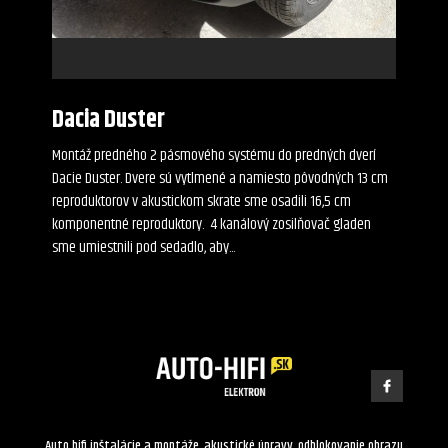
Dacia Duster
Montáž predného 2 pásmového systému do predných dverí
Dacie Duster. Dvere sú vytlmené a namiesto pôvodných 13 cm
reproduktorov v akustickom skrate sme osadili 16,5 cm
komponentné reproduktory. 4 kanálový zosilňovač gladen
sme umiestnili pod sedadlo, aby...
Auto hifi inštalácie a montáže, akustické úpravy, odblokovanie obrazu