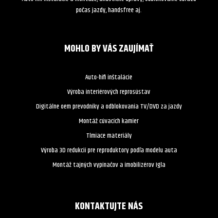
počas jazdy, handsfree aj.
MOHLO BY VÁS ZAUJÍMAŤ
Auto-hifi inštalácie
Výroba interiérových reprosústav
Digitálne oem prevodníky a odblokovania TV/DVD za jazdy
Montáž cúvacích kamier
Tlmiace materiály
Výroba 3D redukcií pre reproduktory podľa modelu auta
Montáž tajných vypínačov a imobilizérov Igla
KONTAKTUJTE NÁS