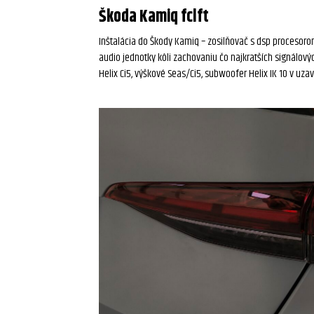
Škoda Kamiq fclft
Inštalácia do Škody Kamiq – zosilňovač s dsp procesorom
audio jednotky kôli zachovaniu čo najkratších signálov
Helix Ci5, výškové Seas/Ci5, subwoofer Helix IK 10 v uzav