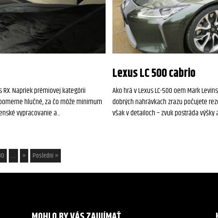
Lexus LC 500 cabrio
 RX. Napriek prémiovej kategórii
Ako hrá v Lexus LC-500 oem Mark Levins
azde pomerne hlučné, za čo môže minimum
dobrých nahrávkach zrazu počujete rez
enské vypracovanie a...
však v detailoch – zvuk postráda výšky a
30
...
»
Poslední »
MOHLO BY VÁS ZAUJÍMAŤ