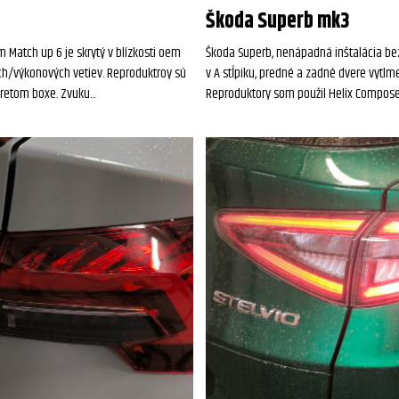
Škoda Superb mk3
 Match up 6 je skrytý v blízkosti oem
Škoda Superb, nenápadná inštalácia bez
ých/výkonových vetiev. Reproduktroy sú
v A stĺpiku, predné a zadné dvere vytl
retom boxe. Zvuku...
Reproduktory som použil Helix Compose.