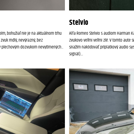
Stelvio
pím, bohužiaľ nie je na aktuálnom trhu
Alfa Romeo Stelvio s audiom Harman 
 zvuk mdlý, nevýrazný, bez
zvukovo veľmi veľmi zlé. V tomto aute 
ý plechovým dozvukom nevytlmených...
snažím nakódovať príplatkový audio syst
signál)....