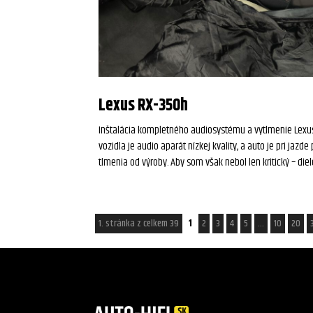
Lexus RX-350h
Inštalácia kompletného audiosystému a vytlmenie Lexus
vozidla je audio aparát nízkej kvality, a auto je pri j
tlmenia od výroby. Aby som však nebol len kritický – diel
1. stránka z celkem 39
1
2
3
4
5
...
10
20