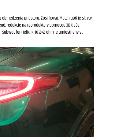
 obmedzenia priestoru. Zosilňovač Match up6 je skrytý
mené, redukcie na reproduktory pomocou 3D tlače.
 Subwoofer Helix IK 10 2×2 ohm je umiestnený v...