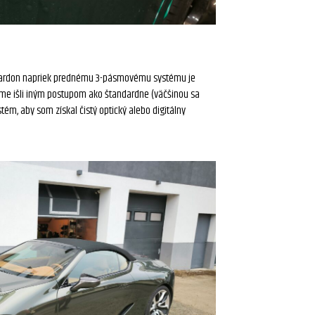
Kardon napriek prednému 3-pásmovému systému je
sme išli iným postupom ako štandardne (väčšinou sa
ém, aby som získal čistý optický alebo digitálny