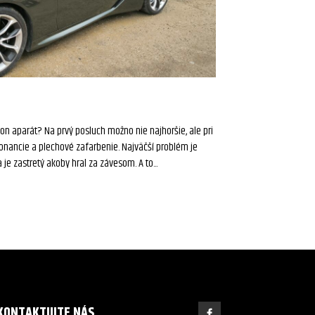
on aparát? Na prvý posluch možno nie najhoršie, ale pri
onancie a plechové zafarbenie. Najväčší problém je
 je zastretý akoby hral za závesom. A to...
KONTAKTUJTE NÁS