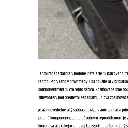
Tentokrát špecialitka v podobe inštalácie 15 palcového 
reproduktory (áno v bmw triedy 7 sú použité aj v prípla
komponentnými 10 cm repro setom. Zosilňovače sme použ
subwoofery pod prednými sedadlami. Obidva zosilňovače s
Je až neuveriteľné aký subbas dokáže v aute zahrať a 
predné komponenty, oproti pôvodným reproduktorom je zle
ktorom sa aj v takejto cenovej kategórii auta šetrilo.Ce