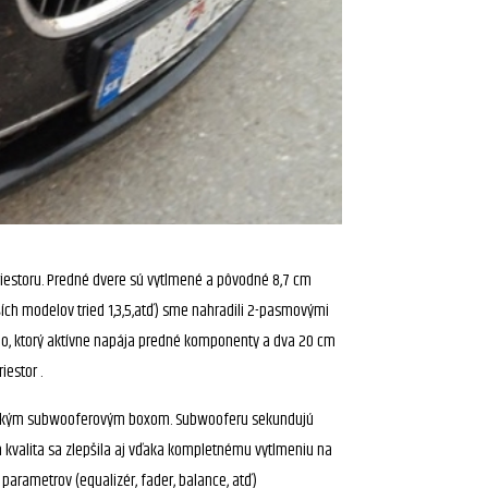
priestoru. Predné dvere sú vytlmené a pôvodné 8,7 cm
ích modelov tried 1,3,5,atď) sme nahradili 2-pasmovými
io, ktorý aktívne napája predné komponenty a dva 20 cm
iestor .
lasickým subwooferovým boxom. Subwooferu sekundujú
 kvalita sa zlepšila aj vďaka kompletnému vytlmeniu na
parametrov (equalizér, fader, balance, atď)