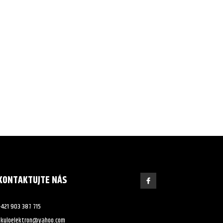
KONTAKTUJTE NÁS
+421 903 387 715
skuloelektron@yahoo.com