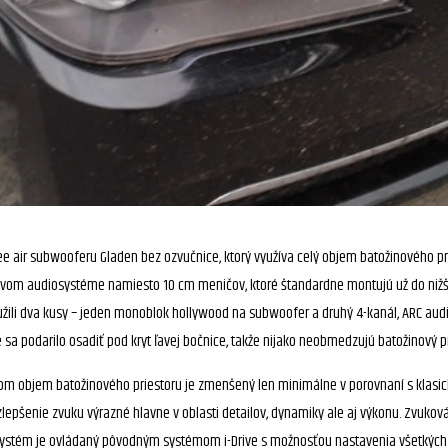
free air subwooferu Gladen bez ozvučnice, ktorý využíva celý objem batožinového 
tkovom audiosystéme namiesto 10 cm meničov, ktoré štandardne montujú už do nižš
ili dva kusy – jeden monoblok hollywood na subwoofer a druhý 4-kanál, ARC aud
a podarilo osadiť pod kryt ľavej bočnice, takže nijako neobmedzujú batožinový pr
pritom objem batožinového priestoru je zmenšený len minimálne v porovnaní s k
pšenie zvuku výrazné hlavne v oblasti detailov, dynamiky ale aj výkonu. Zvuková
lý systém je ovládaný pôvodným systémom i-Drive s možnosťou nastavenia všetkých 