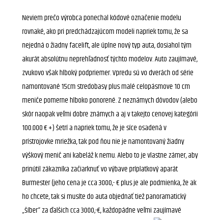
Neviem prečo výrobca ponechal kódové označenie modelu
rovnaké, ako pri predchádzajúcom modeli napriek tomu, že sa
nejedná o žiadny facelift, ale úplne nový typ auta, dosiahol tým
akurát absolútnu neprehľadnosť týchto modelov. Auto zaujímavé,
zvukovo však hlboký podpriemer. Vpredu sú vo dverách od série
namontované 15cm stredobasy plus malé celopásmove 10 cm
meniče pomerne hlboko ponorené. Z neznámych dôvodov (alebo
skôr naopak veľmi dobre
známych a aj v takejto cenovej kategórii
100.000 € +) šetrí a napriek tomu, že je síce osadená v
prístrojovke mriežka, tak pod ňou nie je namontovaný žiadny
výškový menič ani kabeláž k nemu. Alebo to je vlastne zámer, aby
prinútil zákazníka začiarknuť vo výbave príplatkový aparát
Burmester (jeho cena je cca 3000,- € plus je ale podmienka, že ak
ho chcete, tak si musíte do auta objednať tiež panoramatický
„šíber“ za ďalšich cca 3000,-€, každopádne veľmi zaujímavé