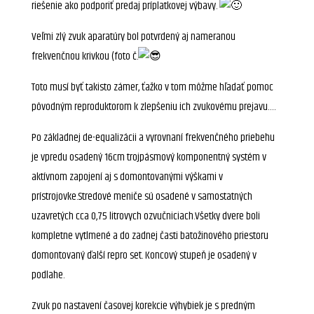
riešenie ako podporiť predaj príplatkovej výbavy.
Veľmi zlý zvuk aparatúry bol potvrdený aj nameranou
frekvenčnou krivkou (foto č.
Toto musí byť takisto zámer, ťažko v tom môžme hľadať pomoc
pôvodným reproduktorom k zlepšeniu ich zvukovému prejavu….
Po základnej de-equalizácii a vyrovnaní frekvenčného priebehu
je vpredu osadený 16cm trojpásmový komponentný systém v
aktívnom zapojení aj s domontovanými výškami v
prístrojovke.Stredové meniče sú osadené v samostatných
uzavretých cca 0,75 litrovych ozvučniciach.Všetky dvere boli
kompletne vytlmené a do zadnej časti batožinového priestoru
domontovaný ďalší repro set. Koncový stupeň je osadený v
podlahe.
Zvuk po nastavení časovej korekcie výhybiek je s predným