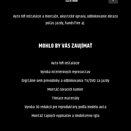
Auto hifi inštalácie a montáže, akustické úpravy, odblokovanie obrazu
počas jazdy, handsfree aj.
MOHLO BY VÁS ZAUJÍMAŤ
Auto-hifi inštalácie
Výroba interiérových reprosústav
Digitálne oem prevodníky a odblokovania TV/DVD za jazdy
Montáž cúvacích kamier
Tlmiace materiály
Výroba 3D redukcií pre reproduktory podľa modelu auta
Montáž tajných vypínačov a imobilizérov Igla