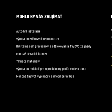
MOHLO BY VÁS ZAUJÍMAŤ
Auto-hifi inštalácie
Výroba interiérových reprosústav
B
Digitálne oem prevodníky a odblokovania TV/DVD za jazdy
Montáž cúvacích kamier
Tlmiace materiály
Výroba 3D redukcií pre reproduktory podľa modelu auta
Montáž tajných vypínačov a imobilizérov Igla