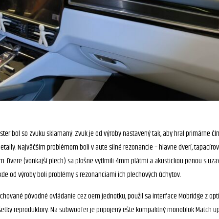
er bol so zvuku sklamaný. Zvuk je od výroby nastavený tak, aby hral primárne čím 
detaily. Najväčším problémom boli v aute silné rezonancie – hlavne dverí, tapacír
. Dvere (vonkajší plech) sa plošne vytlmili 4mm plátmi a akustickou penou s uzavr
de od výroby boli problémy s rezonanciami ich plechových úchytov.
zchované pôvodné ovládanie cez oem jednotku, použil sa interface Mobridge z opti
 všetky reproduktory. Na subwoofer je pripojený ešte kompaktný monoblok Match 