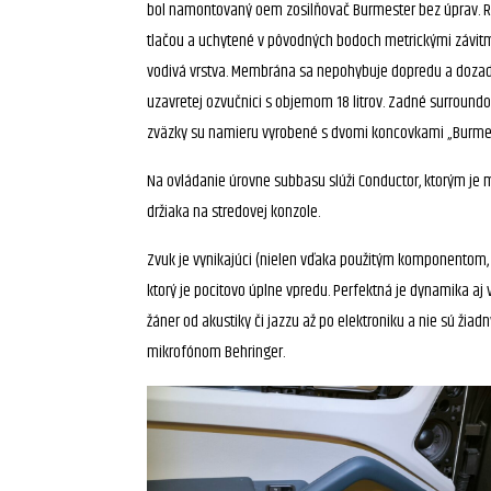
bol namontovaný oem zosilňovač Burmester bez úprav. Rep
tlačou a uchytené v pôvodných bodoch metrickými závitmi. 
vodivá vrstva. Membrána sa nepohybuje dopredu a dozadu 
uzavretej ozvučnici s objemom 18 litrov. Zadné surroundo
zväzky su namieru vyrobené s dvomi koncovkami „Burmes
Na ovládanie úrovne subbasu slúži Conductor, ktorým je m
držiaka na stredovej konzole.
Zvuk je vynikajúci (nielen vďaka použitým komponentom, p
ktorý je pocitovo úplne vpredu. Perfektná je dynamika a
žáner od akustiky či jazzu až po elektroniku a nie sú ž
mikrofónom Behringer.