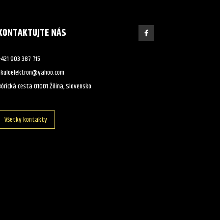
KONTAKTUJTE NÁS
+421 903 387 715
skuloelektron@yahoo.com
ôrická cesta 01001 Žilina, Slovensko
Všetky kontakty