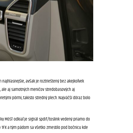
najhlasnejšie, avšak je roztrieštený bez akejkoľvek
ov, ale aj samotných meničov stredobasových aj
etými pórmi, takisto stredný plech. Najväčší dôraz bolo
ky MOST odkiaľ je signál spdif/toslink vedený priamo do
up 1FX a tým pádom sa všetko zmestilo pod bočnicu kde