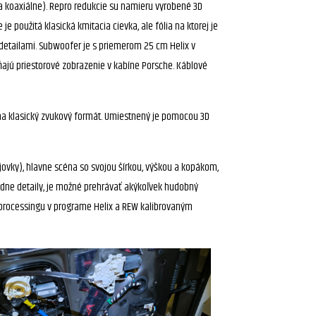
a koaxiálne). Repro redukcie su namieru vyrobené 3D
 použitá klasická kmitacia cievka, ale fólia na ktorej je
 detailami. Subwoofer je s priemerom 25 cm Helix v
ňajú priestorové zobrazenie v kabíne Porsche. Káblové
u na klasický zvukový formát. Umiestnený je pomocou 3D
ojovky), hlavne scéna so svojou šírkou, výškou a kopákom,
adne detaily, je možné prehrávať akýkoľvek hudobný
u processingu v programe Helix a REW kalibrovaným