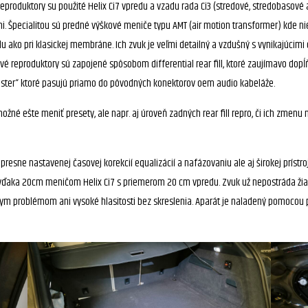
roduktory su použité Helix Ci7 vpredu a vzadu rada Ci3 (stredové, stredobasové 
Špecialitou sú predné výškové meniče typu AMT (air motion transformer) kde nie je
ako pri klasickej membráne. Ich zvuk je veľmi detailný a vzdušný s vynikajúcimi
vé reproduktory sú zapojené spôsobom differential rear fill, ktoré zaujímavo dopĺ
ter“ ktoré pasujú priamo do pôvodných konektorov oem audio kabeláže.
ožné ešte meniť presety, ale napr. aj úroveň zadných rear fill repro, či ich zmen
resne nastavenej časovej korekcií equalizácií a nafázovaniu ale aj širokej prístr
j vďaka 20cm meničom Helix Ci7 s priemerom 20 cm vpredu. Zvuk už nepostráda ži
iadnym problémom ani vysoké hlasitosti bez skreslenia. Aparát je naladený pomoco