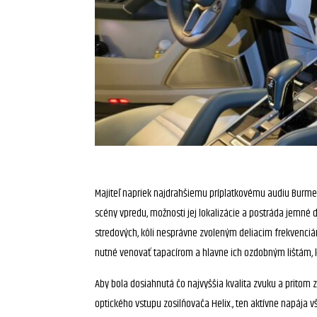
Majiteľ napriek najdrahšiemu príplatkovému audiu Burmest
scény vpredu, možnosti jej lokalizácie a postráda jemné 
stredových, kôli nesprávne zvoleným deliacim frekvenciám
nutné venovať tapacírom a hlavne ich ozdobným lištám, k
Aby bola dosiahnutá čo najvyššia kvalita zvuku a pritom 
optického vstupu zosilňovača Helix., ten aktívne napája