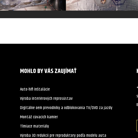
MOHLO BY VÁS ZAUJÍMAŤ
Auto-hifi inštalácie
Výroba interiérových reprosústav
B
Digitálne oem prevodníky a odblokovania TV/DVD za jazdy
Montáž cúvacích kamier
Tlmiace materiály
Výroba 3D redukcií pre reproduktory podľa modelu auta