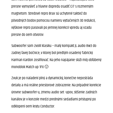
presne vymyslieť a hlavne dopredu osadiť Ci7 s rozmerným
magnetom. Stredové repro Brax sú uchytené taktiež do
pôvodných bodov pomocou namieru vytlačených 3D redukcií,
výškove repro pasovali po jemnej korekcií vpredu aj vzadu
presne do oem otvorov.
Subwoofer som zvolil klasiku – malý kompakt JL audio 8w3 do
zadnej ľavej bočnice, v ktorej bol predtým osadený fabrický
Harman Kardon zosilňovač. Na jeho napájanie slúži môj obľúbený
monoblok Match up 1FX 🙂
Zvuk je po naladení plný a dynamický, konečne nepostráda
detaily a má reálne priestorové zobrazenie. Na prípadné korekcie
úrovne subwoofer-u, zmenu audio set -upov, stíšenie zadných
kanálov je v konzole medzi prednými sedadlami prístupný po
odklopení oem krytu Conductor.