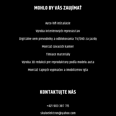
MOHLO BY VÁS ZAUJÍMAŤ
Auto-hifi inštalácie
Výroba interiérových reprosústav
Digitálne oem prevodníky a odblokovania TV/DVD za jazdy
Montáž cúvacích kamier
Tlmiace materiály
Výroba 3D redukcií pre reproduktory podľa modelu auta
Montáž tajných vypínačov a imobilizérov Igla
KONTAKTUJTE NÁS
+421 903 387 715
skuloelektron@yahoo.com