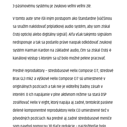
3-pásmovému systému je zvukovo veľmi veľmi zlé.
V tomto aute sme išli iným postupom ako štandardne (väčšinou
sa snažím nakódovať príplatkový audio systém, aby som získal
čistý optický alebo digitálny signál). Alfa však takýmto signálom
nedisponuje a tak sa podarilo práve naopak odkódovať zvukový
systém Harman Kardon na základné audio, čím sa získal čistý 4-
kanálový výstup s ktorým sa už bolo možné pekne pracovať.
Predné reproduktory – stredobasové Helix Compose Ci7, stredové
Brax GL3 mk2 a výškové Helix Compose Ci7 sú umiestnené v
originálnych pozíciach a tak nie je viditeľný žiadny zásah v
interiéri. O ich napájanie v plne aktívnom režime sa stará DSP
zosilňovač Helix V eight, ktorý napája aj zadné, tentokrát pasívne
delené komponentné reproduktory Helix Ci3 umiestnené tiež v
pôvodných pozíciach. Na predné aj zadné stredobasové meniče
som navrhol pomocou 3D tlače redukcie – najzložitejšie bolo